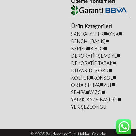
Ödeme Yöntemleri
Ürün Kategorileri
SANDALYELER
AYNA
BENCH (BANK)
BERJER
BİBLO
DEKORATİF ŞEMSİYE
DEKORATİF TABAK
DUVAR DEKORU
KOLTUK
KONSOL
ORTA SEHPA
PUF
SEHPA
VAZO
YATAK BAZA BAŞLIĞI
YER ŞEZLONGU
© 2025 Balidecor.net
Tüm Hakları Saklıdır