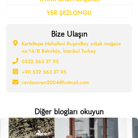
YER ŞEZLONGU
Bize Ulaşın
Kartaltepe Mahallesi RuşenBey sokak mağaza
no:14/B Bakırköy, İstanbul Turkey
0532 563 37 95
+90 532 563 37 95
verdazeren2004@hotmail.com
Diğer blogları okuyun