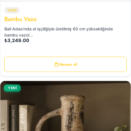
VAZO
Bambu Vazo
Bali Adası'nda el işçiliğiyle üretilmiş 60 cm yüksekliğinde
bambu vazo!…
₺
3,249.00
Hemen Al
YENİ