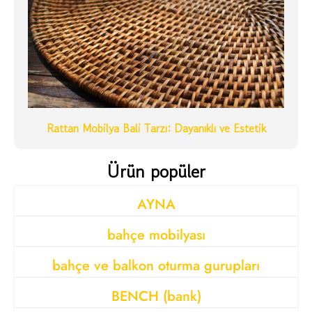
Rattan Mobilya Bali Tarzı: Dayanıklı ve Estetik
Ürün popüler
AYNA
bahçe mobilyası
bahçe ve balkon oturma gurupları
BENCH (bank)