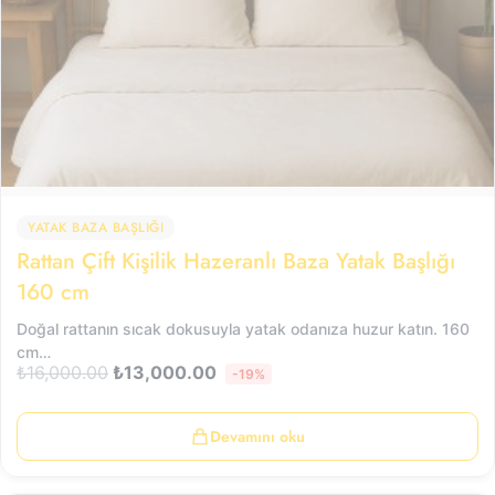
YATAK BAZA BAŞLIĞI
Rattan Çift Kişilik Hazeranlı Baza Yatak Başlığı
160 cm
Doğal rattanın sıcak dokusuyla yatak odanıza huzur katın. 160
cm…
₺
16,000.00
₺
13,000.00
-19%
Devamını oku