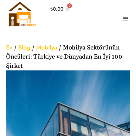
0
₺
0.00
Ev
Blog
Mobilya
/
/
/
Mobilya Sektörünün
Öncüleri: Türkiye ve Dünyadan En İyi 100
Şirket