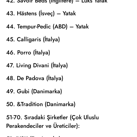
42. Savoir Beds (İngiltere) – Lüks Yatak
43. Hästens (İsveç) – Yatak
44. Tempur-Pedic (ABD) – Yatak
45. Calligaris (İtalya)
46. Porro (İtalya)
47. Living Divani (İtalya)
48. De Padova (İtalya)
49. Gubi (Danimarka)
50. &Tradition (Danimarka)
51-70. Sıradaki Şirketler (Çok Uluslu
Perakendeciler ve Üreticiler):