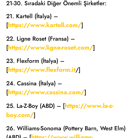
21-30. Sıradaki Diğer Önemli Şirketler:
21. Kartell (İtalya) –
https://www.kartell.com/
[
]
22. Ligne Roset (Fransa) –
https://www.ligne-roset.com/
[
]
23. Flexform (İtalya) –
https://www.flexform.it
[
/]
24. Cassina (İtalya) –
https://www.cassina.com/
[
]
https://www.la-z-
25. La-Z-Boy (ABD) – [
boy.com/
]
26. Williams-Sonoma (Pottery Barn, West Elm)
https://www.williams-
(ABD) – [