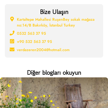
Bize Ulaşın
Kartaltepe Mahallesi RuşenBey sokak mağaza
no:14/B Bakırköy, İstanbul Turkey
0532 563 37 95
+90 532 563 37 95
verdazeren2004@hotmail.com
Diğer blogları okuyun