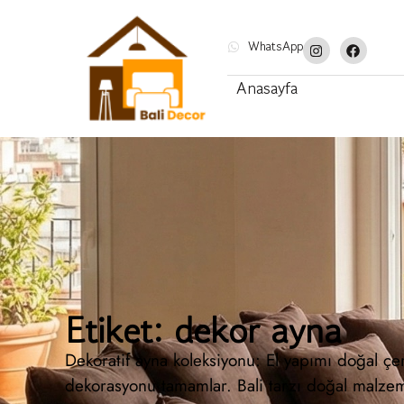
WhatsApp
Anasayfa
Etiket: dekor ayna
Dekoratif ayna koleksiyonu: El yapımı doğal çer
dekorasyonu tamamlar. Bali tarzı doğal malze