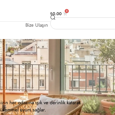
0
₺
0.00
Bize Ulaşın
izin her odasına ışık ve derinlik katarak
 mükemmel uyum sağlar.