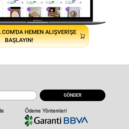
.COM'DA HEMEN ALIŞVERIŞE
BAŞLAYIN!
GÖNDER
de
Ödeme Yöntemleri