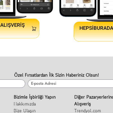
ALIŞVERIŞ
HEPSIBURADA
Özel Fırsatlardan İlk Sizin Haberiniz Olsun!
Bizimle İşbirliği Yapın
Diğer Pazaryerlerin
Hakkımızda
Alışveriş
Bize Ulaşın
Trendyol.com