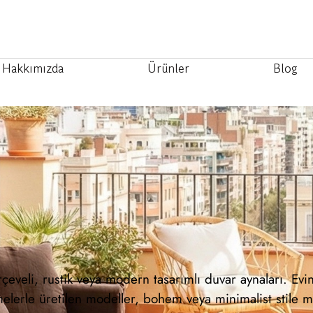
Hakkımızda
Ürünler
Blog
çeveli, rustik veya modern tasarımlı duvar aynaları. Evin
melerle üretilen modeller, bohem veya minimalist stile