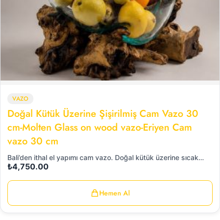
VAZO
Doğal Kütük Üzerine Şişirilmiş Cam Vazo 30
cm-Molten Glass on wood vazo-Eriyen Cam
vazo 30 cm
Bali’den ithal el yapımı cam vazo. Doğal kütük üzerine sıcak…
₺
4,750.00
Hemen Al