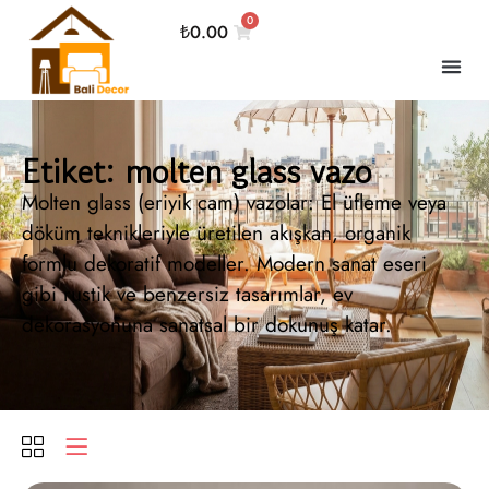
0
₺
0.00
Etiket: molten glass vazo
Molten glass (eriyik cam) vazolar: El üfleme veya
döküm teknikleriyle üretilen akışkan, organik
formlu dekoratif modeller. Modern sanat eseri
gibi rustik ve benzersiz tasarımlar, ev
dekorasyonuna sanatsal bir dokunuş katar.