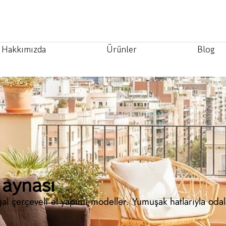
Hakkımızda
Ürünler
Blog
 aynası
al çerçeveli el yapımı modeller. Yumuşak hatlarıyla odal