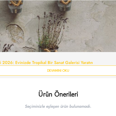
i 2026: Evinizde Tropikal Bir Sanat Galerisi Yaratın
DEVAMINI OKU
Ürün Önerileri
Seçiminizle eşleşen ürün bulunamadı.