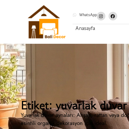
WhatsApp
Anasayfa
Etiket: yuvarlak duvar
Yuvarlak duvar aynaları: Ahşap, rattan veya doğ
esintili organik dekorasyon için ideal.