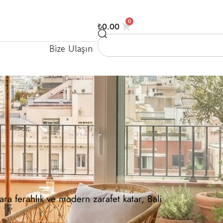
0
₺
0.00
Bize Ulaşın
ara ferahlık ve modern zarafet katar, Bali