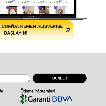
.COM'DA HEMEN ALIŞVERIŞE
BAŞLAYIN!
GÖNDER
de
Ödeme Yöntemleri