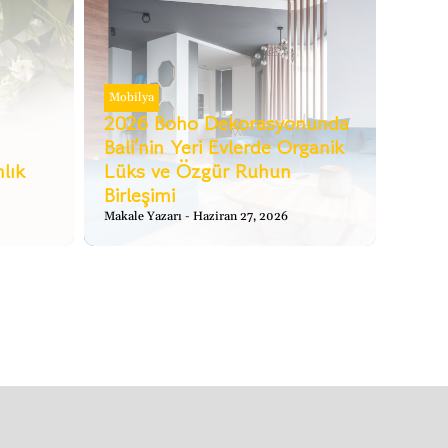
Mobilya
2026 Boho Dekorasyonunda
Bali’nin Yeri Evlerde Organik
lık
Lüks ve Özgür Ruhun
Birleşimi
Makale Yazarı
Haziran 27, 2026