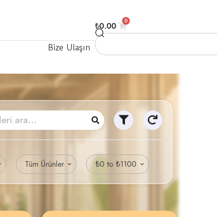
0
₺
0.00
Bize Ulaşın
Tüm Ürünler
₺0 to ₺1100