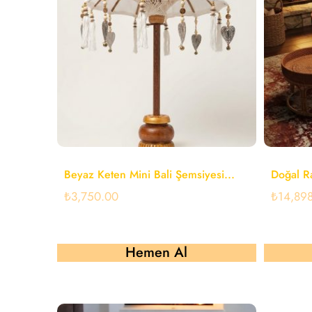
Beyaz Keten Mini Bali Şemsiyesi...
Doğal Ra
₺
3,750.00
₺
14,89
Hemen Al