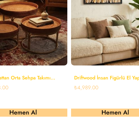
ttan Orta Sehpa Takımı...
Driftwood İnsan Figürlü El Yap
8.00
₺
4,989.00
Hemen Al
Hemen Al