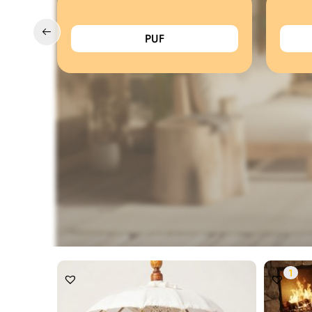
PUF
1