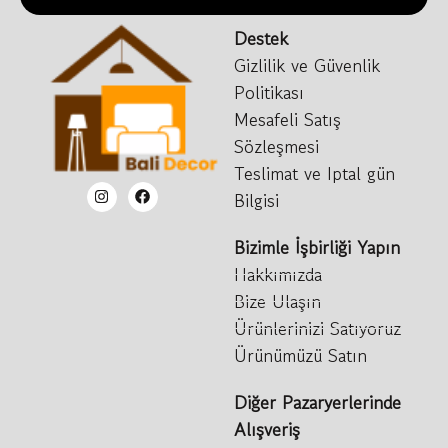
Destek
Gizlilik ve Güvenlik
Politikası
Mesafeli Satış
Sözleşmesi
Teslimat ve Iptal gün
Bilgisi
Bizimle İşbirliği Yapın
Hakkımızda
Bize Ulaşın
Ürünlerinizi Satıyoruz
Ürünümüzü Satın
Diğer Pazaryerlerinde
Alışveriş