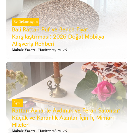
Ev Dekorasyon
Bali Rattan Puf ve Bench Fiyat
Karşılaştırması: 2026 Doğal Mobilya
Alışveriş Rehberi
Makale Yazarı
Haziran 29, 2026
Ayna
Rattan Ayna ile Aydınlık ve Ferah Salonlar:
Küçük ve Karanlık Alanlar İçin İç Mimari
Hileleri
Makale Yazarı
Haziran 28, 2026