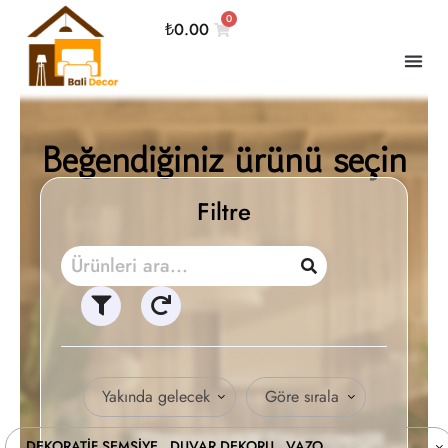
0
₺
0.00
Beğendiğiniz ürünü seçin
Filtre
Yakında gelecek
Göre sırala
DEKORATİF ŞEMSİYE
DUVAR DEKORU
VAZO