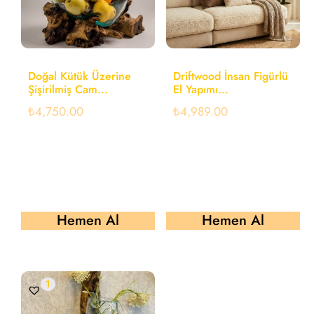
Doğal Kütük Üzerine
Driftwood İnsan Figürlü
Şişirilmiş Cam...
El Yapımı...
₺
4,750.00
₺
4,989.00
Hemen Al
Hemen Al
1