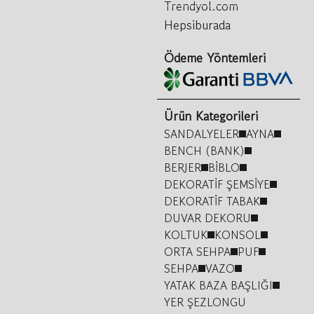
Trendyol.com
Hepsiburada
Ödeme Yöntemleri
Ürün Kategorileri
SANDALYELER
AYNA
BENCH (BANK)
BERJER
BİBLO
DEKORATİF ŞEMSİYE
DEKORATİF TABAK
DUVAR DEKORU
KOLTUK
KONSOL
ORTA SEHPA
PUF
SEHPA
VAZO
YATAK BAZA BAŞLIĞI
YER ŞEZLONGU