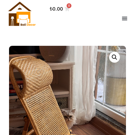
0
₺
0.00