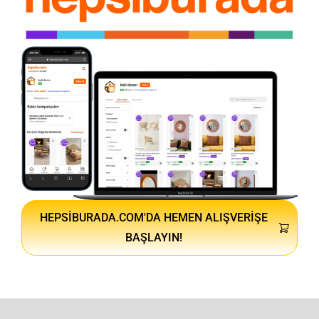
HEPSIBURADA.COM'DA HEMEN ALIŞVERIŞE
BAŞLAYIN!