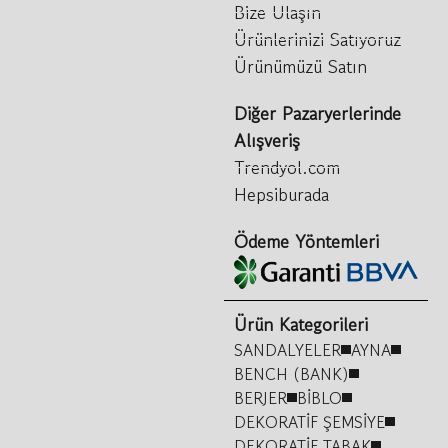
Bize Ulaşın
Ürünlerinizi Satıyoruz
Ürünümüzü Satın
Diğer Pazaryerlerinde
Alışveriş
Trendyol.com
Hepsiburada
Ödeme Yöntemleri
Ürün Kategorileri
SANDALYELER
AYNA
BENCH (BANK)
BERJER
BİBLO
DEKORATİF ŞEMSİYE
DEKORATİF TABAK