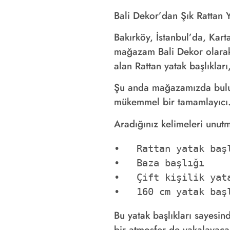
Bali Dekor’dan Şık Rattan Y
Bakırköy, İstanbul’da, Kar
mağazam Bali Dekor olarak,
alan Rattan yatak başlıkları
Şu anda mağazamızda bulunan
mükemmel bir tamamlayıcı. 
Aradığınız kelimeleri unut
•   Rattan yatak başl
•   Baza başlığı

•   Çift kişilik yata
•   160 cm yatak baş
Bu yatak başlıkları sayesin
bir atmosfer de yakalayaca