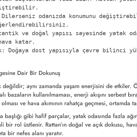
ştirebilir.

 Dilerseniz odanızda konumunu değiştirebil
erlendirebilirsiniz.

tantik ve doğal yapısı sayesinde yatak oda
ava katar.

k: Doğaya dost yapısıyla çevre bilinci yük
gesine Dair Bir Dokunuş
 değildir; aynı zamanda yaşam enerjisini de etkiler. Ö
lı bazaların kullanılmaması, enerji akışını serbest b
ş olması ve hava akımının rahatça geçmesi, ortamda taz
a başlığı gibi hafif parçalar, yatak odasında fazla ağ
i bir rol üstlenir. Rattan’ın doğal ve açık dokusu, hava
a bir nefes alanı yaratır.