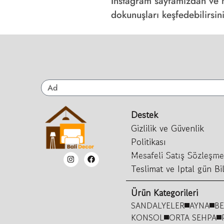
Instagram sayfamızdan ve m
dokunuşları keşfedebilirsin
Destek
Gizlilik ve Güvenlik
Politikası
Mesafeli Satış Sözleşme
Teslimat ve Iptal gün Bil
Ürün Kategorileri
SANDALYELER
AYNA
B
KONSOL
ORTA SEHPA