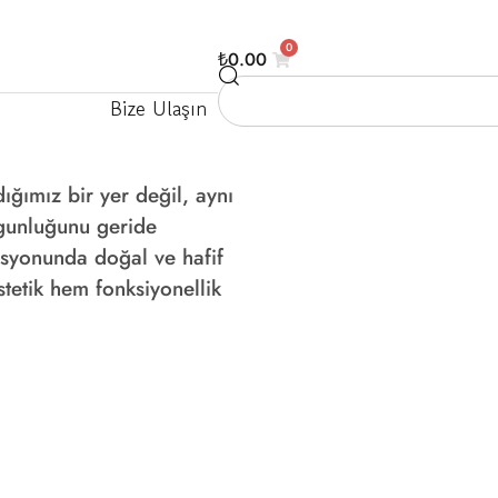
0
₺
0.00
Bize Ulaşın
ığımız bir yer değil, aynı
rgunluğunu geride
rasyonunda doğal ve hafif
stetik hem fonksiyonellik