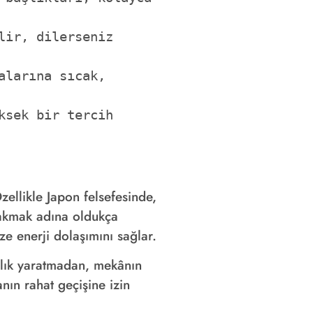
ir, dilerseniz 
larına sıcak, 
sek bir tercih 
zellikle Japon felsefesinde,
ırakmak adına oldukça
e enerji dolaşımını sağlar.
ırlık yaratmadan, mekânın
nın rahat geçişine izin