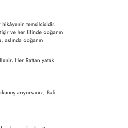
hikâyenin temsilcisidir.
tişir ve her lifinde doğanın
da, aslında doğanın
llenir. Her Rattan yatak
dokunuş arıyorsanız, Bali