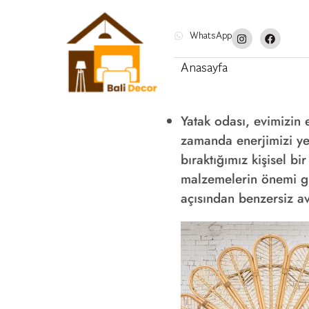
WhatsApp
Anasayfa
Yatak odası, evimizin 
zamanda enerjimizi ye
bıraktığımız kişisel b
malzemelerin önemi gid
açısından benzersiz av