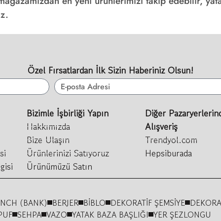
ağazamızdan en yeni ürünlerimizi takip edebilir, yata
iz.
Özel Fırsatlardan İlk Sizin Haberiniz Olsun!
Bizimle İşbirliği Yapın
Diğer Pazaryerlerin
Hakkımızda
Alışveriş
Bize Ulaşın
Trendyol.com
si
Ürünlerinizi Satıyoruz
Hepsiburada
gisi
Ürünümüzü Satın
ENCH (BANK)
BERJER
BİBLO
DEKORATİF ŞEMSİYE
DEKORA
PUF
SEHPA
VAZO
YATAK BAZA BAŞLIĞI
YER ŞEZLONGU