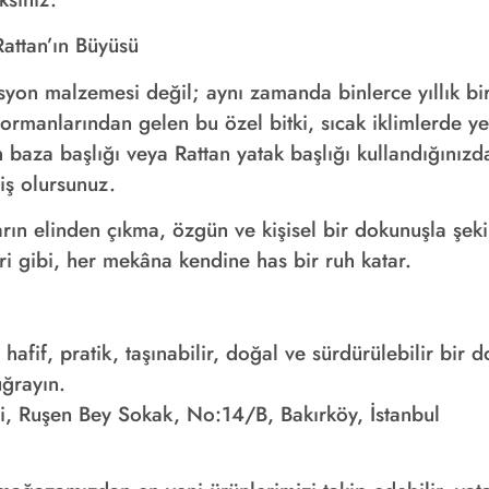
Rattan’ın Büyüsü
syon malzemesi değil; aynı zamanda binlerce yıllık bir 
 ormanlarından gelen bu özel bitki, sıcak iklimlerde ye
an baza başlığı veya Rattan yatak başlığı kullandığınız
miş olursunuz.
arın elinden çıkma, özgün ve kişisel bir dokunuşla şeki
eri gibi, her mekâna kendine has bir ruh katar.
afif, pratik, taşınabilir, doğal ve sürdürülebilir bir 
ğrayın.
i, Ruşen Bey Sokak, No:14/B, Bakırköy, İstanbul