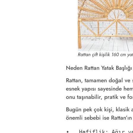
Rattan çift kişilik 160 cm ya
Neden Rattan Yatak Başlığı
Rattan, tamamen doğal ve sü
esnek yapısı sayesinde hem
onu taşınabilir, pratik ve f
Bugün pek çok kişi, klasik a
önemli sebebi ise Rattan’ın 
•   Hafiflik: Ağır y