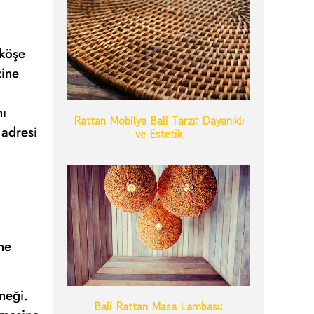
 köşe
zine
nı
Rattan Mobilya Bali Tarzı: Dayanıklı
 adresi
ve Estetik
ne
neği.
Bali Rattan Masa Lambası: