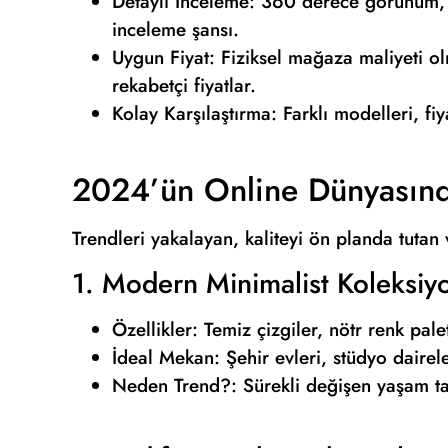
Detaylı İnceleme: 360 derece görünüm, y
inceleme şansı.
Uygun Fiyat: Fiziksel mağaza maliyeti o
rekabetçi fiyatlar.
Kolay Karşılaştırma: Farklı modelleri, fi
2024’ün Online Dünyasında
Trendleri yakalayan, kaliteyi ön planda tutan 
1. Modern Minimalist Koleksiy
Özellikler: Temiz çizgiler, nötr renk pale
İdeal Mekan: Şehir evleri, stüdyo dairel
Neden Trend?: Sürekli değişen yaşam ta