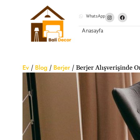
WhatsApp
Anasayfa
Ev
Blog
Berjer
/
/
/
Berjer Alışverişinde O