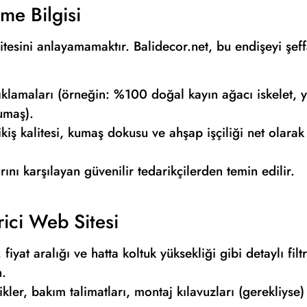
me Bilgisi
itesini anlayamamaktır. Balidecor.net, bu endişeyi şeff
klamaları (örneğin: %100 doğal kayın ağacı iskelet, 
umaş).
kiş kalitesi, kumaş dokusu ve ahşap işçiliği net olarak
rını karşılayan güvenilir tedarikçilerden temin edilir.
rici Web Sitesi
iyat aralığı ve hatta koltuk yüksekliği gibi detaylı filt
n.
kler, bakım talimatları, montaj kılavuzları (gerekliyse)