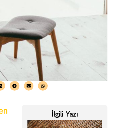
den
İlgili Yazı