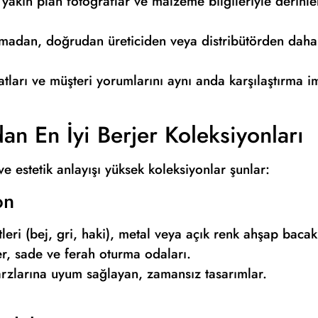
akın plan fotoğraflar ve malzeme bilgileriyle derinl
lmadan, doğrudan üreticiden veya distribütörden daha
yatları ve müşteri yorumlarını aynı anda karşılaştırma i
n En İyi Berjer Koleksiyonları
ve estetik anlayışı yüksek koleksiyonlar şunlar:
on
tleri (bej, gri, haki), metal veya açık renk ahşap bacak
er, sade ve ferah oturma odaları.
rzlarına uyum sağlayan, zamansız tasarımlar.