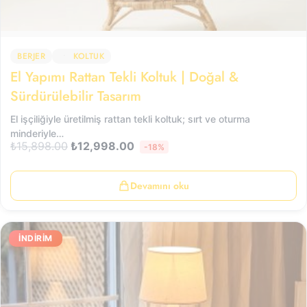
BERJER
KOLTUK
El Yapımı Rattan Tekli Koltuk | Doğal &
Sürdürülebilir Tasarım
El işçiliğiyle üretilmiş rattan tekli koltuk; sırt ve oturma
minderiyle…
₺
15,898.00
₺
12,998.00
-18%
Devamını oku
İNDIRIM