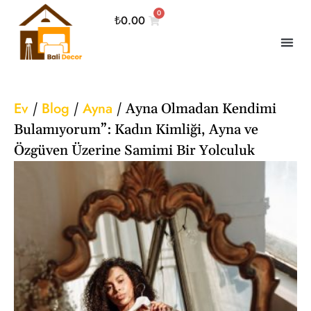
0
₺
0.00
Ev
Blog
Ayna
/
/
/
Ayna Olmadan Kendimi
Bulamıyorum”: Kadın Kimliği, Ayna ve
Özgüven Üzerine Samimi Bir Yolculuk