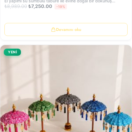
El yapımı su sümbülü tabure ile evine doğal bir dokunuş…
₺
8,989.00
₺
7,250.00
-19%
Devamını oku
YENİ