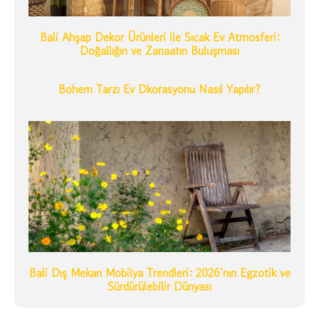
Bali Ahşap Dekor Ürünleri ile Sıcak Ev Atmosferi:
Doğallığın ve Zanaatın Buluşması
Bohem Tarzı Ev Dkorasyonu Nasıl Yapılır?
Bali Dış Mekan Mobilya Trendleri: 2026’nın Egzotik ve
Sürdürülebilir Dünyası