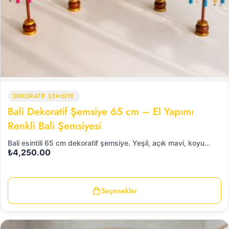
DEKORATİF ŞEMSİYE
Bali Dekoratif Şemsiye 65 cm – El Yapımı
Renkli Bali Şemsiyesi
Bali esintili 65 cm dekoratif şemsiye. Yeşil, açık mavi, koyu…
₺
4,250.00
Seçenekler