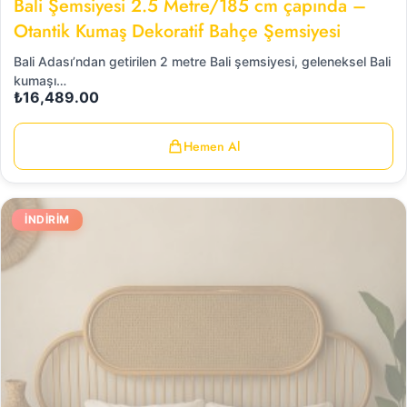
Bali Şemsiyesi 2.5 Metre/185 cm çapında –
Otantik Kumaş Dekoratif Bahçe Şemsiyesi
Bali Adası’ndan getirilen 2 metre Bali şemsiyesi, geleneksel Bali
kumaşı…
₺
16,489.00
Hemen Al
İNDIRIM