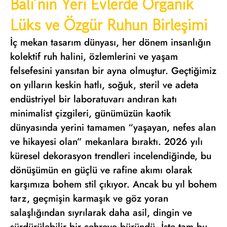
Bali’nin Yeri Evlerde Organik
Lüks ve Özgür Ruhun Birleşimi
İç mekan tasarım dünyası, her dönem insanlığın
kolektif ruh halini, özlemlerini ve yaşam
felsefesini yansıtan bir ayna olmuştur. Geçtiğimiz
on yılların keskin hatlı, soğuk, steril ve adeta
endüstriyel bir laboratuvarı andıran katı
minimalist çizgileri, günümüzün kaotik
dünyasında yerini tamamen “yaşayan, nefes alan
ve hikayesi olan” mekanlara bıraktı. 2026 yılı
küresel dekorasyon trendleri incelendiğinde, bu
dönüşümün en güçlü ve rafine akımı olarak
karşımıza bohem stil çıkıyor. Ancak bu yıl bohem
tarz, geçmişin karmaşık ve göz yoran
salaşlığından sıyrılarak daha asil, dingin ve
sürdürülebilir bir çehreye büründü. İşte tam bu