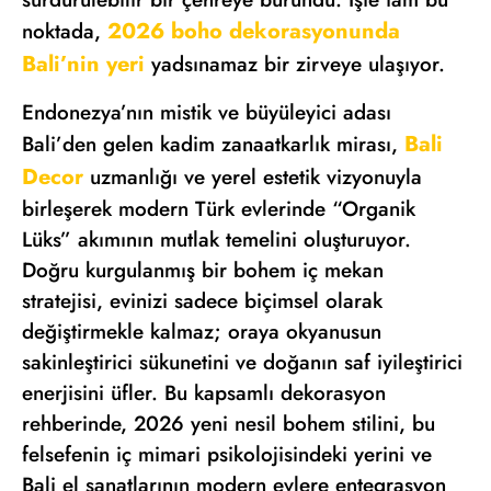
2026 boho dekorasyonunda
noktada,
Bali’nin yeri
yadsınamaz bir zirveye ulaşıyor.
Endonezya’nın mistik ve büyüleyici adası
Bali
Bali’den gelen kadim zanaatkarlık mirası,
Decor
uzmanlığı ve yerel estetik vizyonuyla
birleşerek modern Türk evlerinde “Organik
Lüks” akımının mutlak temelini oluşturuyor.
Doğru kurgulanmış bir bohem iç mekan
stratejisi, evinizi sadece biçimsel olarak
değiştirmekle kalmaz; oraya okyanusun
sakinleştirici sükunetini ve doğanın saf iyileştirici
enerjisini üfler. Bu kapsamlı dekorasyon
rehberinde, 2026 yeni nesil bohem stilini, bu
felsefenin iç mimari psikolojisindeki yerini ve
Bali el sanatlarının modern evlere entegrasyon