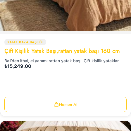
YATAK BAZA BAŞLIĞI
Çift Kişilik Yatak Başı,rattan yatak başı 160 cm
Bali’den ithal, el yapımı rattan yatak başı. Çift kişilik yataklar…
₺
15,249.00
Hemen Al