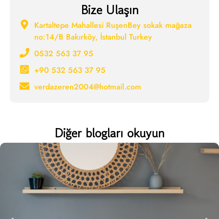
Bize Ulaşın
Kartaltepe Mahallesi RuşenBey sokak mağaza
no:14/B Bakırköy, İstanbul Turkey
0532 563 37 95
+90 532 563 37 95
verdazeren2004@hotmail.com
Diğer blogları okuyun