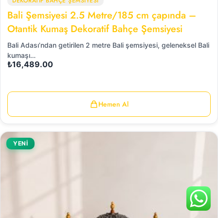
DEKORATİF BAHÇE ŞEMSİYESİ
Bali Şemsiyesi 2.5 Metre/185 cm çapında –
Otantik Kumaş Dekoratif Bahçe Şemsiyesi
Bali Adası’ndan getirilen 2 metre Bali şemsiyesi, geleneksel Bali
kumaşı…
₺
16,489.00
Hemen Al
YENİ