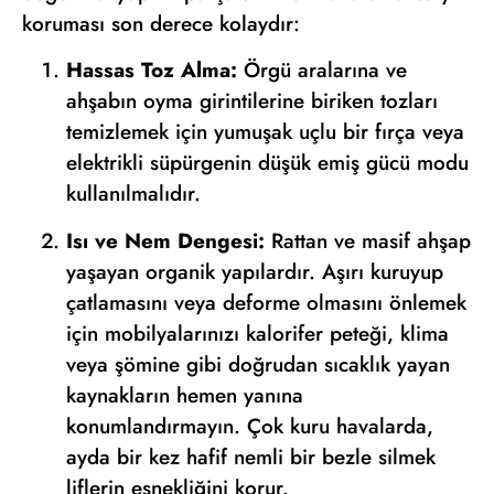
koruması son derece kolaydır:
Hassas Toz Alma:
Örgü aralarına ve
ahşabın oyma girintilerine biriken tozları
temizlemek için yumuşak uçlu bir fırça veya
elektrikli süpürgenin düşük emiş gücü modu
kullanılmalıdır.
Isı ve Nem Dengesi:
Rattan ve masif ahşap
yaşayan organik yapılardır. Aşırı kuruyup
çatlamasını veya deforme olmasını önlemek
için mobilyalarınızı kalorifer peteği, klima
veya şömine gibi doğrudan sıcaklık yayan
kaynakların hemen yanına
konumlandırmayın. Çok kuru havalarda,
ayda bir kez hafif nemli bir bezle silmek
liflerin esnekliğini korur.