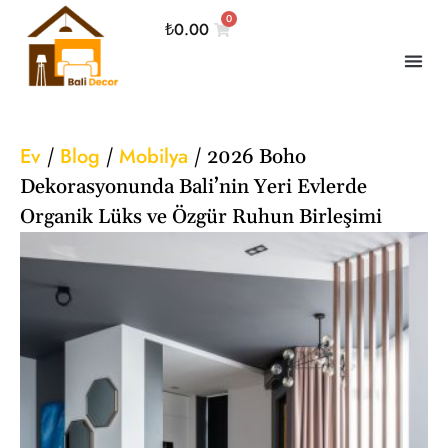
0
₺
0.00
Ev
Blog
Mobilya
/
/
/
2026 Boho
Dekorasyonunda Bali’nin Yeri Evlerde
Organik Lüks ve Özgür Ruhun Birleşimi