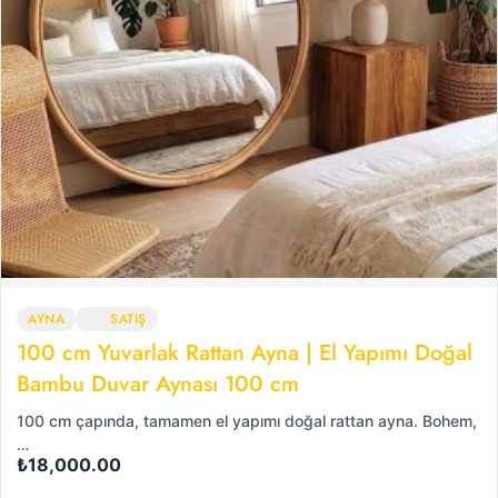
AYNA
SATIŞ
100 cm Yuvarlak Rattan Ayna | El Yapımı Doğal
Bambu Duvar Aynası 100 cm
100 cm çapında, tamamen el yapımı doğal rattan ayna. Bohem,
…
₺
18,000.00