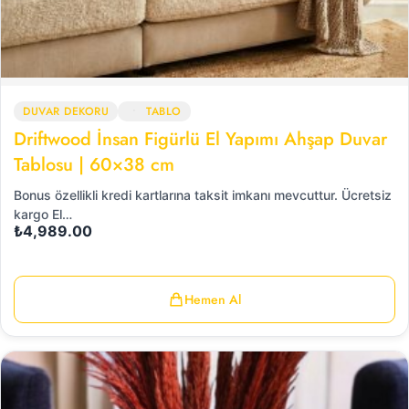
DUVAR DEKORU
TABLO
Driftwood İnsan Figürlü El Yapımı Ahşap Duvar
Tablosu | 60×38 cm
Bonus özellikli kredi kartlarına taksit imkanı mevcuttur. Ücretsiz
kargo El…
₺
4,989.00
Hemen Al