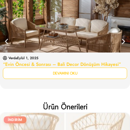
Verda
Eylül 1, 2025
“Evin Öncesi & Sonrası – Bali Decor Dönüşüm Hikayesi”
DEVAMINI OKU
Ürün Önerileri
İNDIRIM