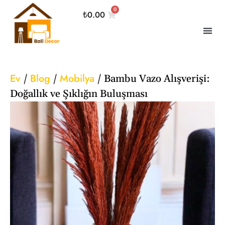
0
₺
0.00
Ev
Blog
Mobilya
/
/
/
Bambu Vazo Alışverişi:
Doğallık ve Şıklığın Buluşması