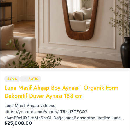
AYNA
SATIŞ
Luna Masif Ahşap Boy Aynası | Organik Form
Dekoratif Duvar Aynası 188 cm
Luna Masif Ahşap videosu
https://youtube.com/shorts/tT5zjdZTZCQ?
si=mP9oUD2kqMz6htCL Doğal masif ahşaptan üretilen Luna…
₺
25,000.00