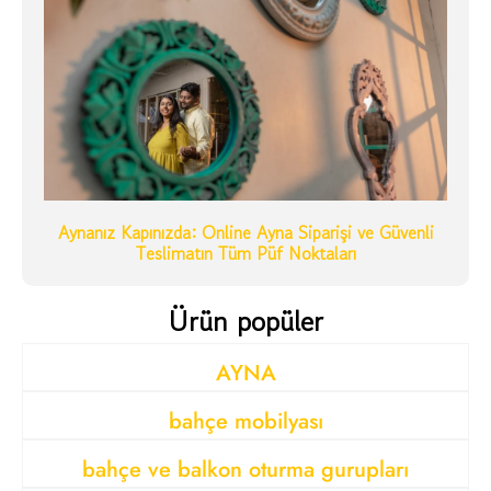
Aynanız Kapınızda: Online Ayna Siparişi ve Güvenli
Teslimatın Tüm Püf Noktaları
Ürün popüler
AYNA
bahçe mobilyası
bahçe ve balkon oturma gurupları