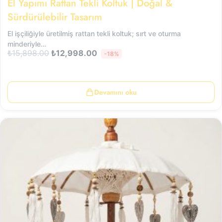
El Yapımı Rattan Tekli Koltuk | Doğal &
Sürdürülebilir Tasarım
El işçiliğiyle üretilmiş rattan tekli koltuk; sırt ve oturma
minderiyle…
₺
15,898.00
₺
12,998.00
-18%
Devamını oku