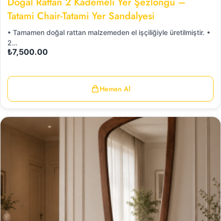
Doğal Rattan 2 Kademeli Yer Şezlongu –
Tatami Chair-Tatami Yer Sandalyesi
• Tamamen doğal rattan malzemeden el işçiliğiyle üretilmiştir. •
2…
₺
7,500.00
Hemen Al