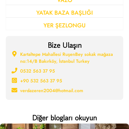
VAZO
YATAK BAZA BAŞLIĞI
YER ŞEZLONGU
Bize Ulaşın
Kartaltepe Mahallesi RuşenBey sokak mağaza
no:14/B Bakırköy, İstanbul Turkey
0532 563 37 95
+90 532 563 37 95
verdazeren2004@hotmail.com
Diğer blogları okuyun