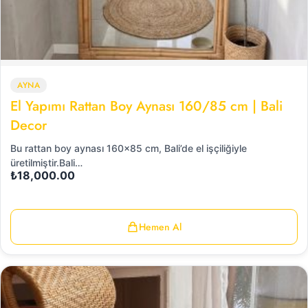
AYNA
El Yapımı Rattan Boy Aynası 160/85 cm | Bali
Decor
Bu rattan boy aynası 160x85 cm, Bali’de el işçiliğiyle
üretilmiştir.Bali…
₺
18,000.00
Hemen Al