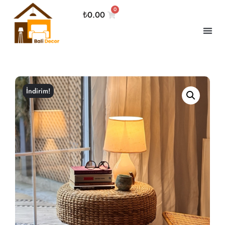
0
₺
0.00
İndirim!