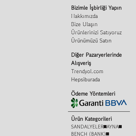
Bizimle İşbirliği Yapın
Hakkımızda
Bize Ulaşın
Ürünlerinizi Satıyoruz
Ürünümüzü Satın
Diğer Pazaryerlerinde
Alışveriş
Trendyol.com
Hepsiburada
Ödeme Yöntemleri
Ürün Kategorileri
SANDALYELER
AYNA
BENCH (BANK)