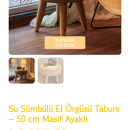
YAKINDA
GELECEK
Su Sümbülü El Örgüsü Tabure
– 50 cm Masif Ayaklı