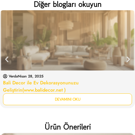
Diğer blogları okuyun
Verda
Nisan 28, 2025
Bali Decor ile Ev Dekorasyonunuzu
Geliştirin(www.balidecor.net )
DEVAMINI OKU
Ürün Önerileri