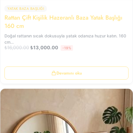
YATAK BAZA BAŞLIĞI
Rattan Çift Kişilik Hazeranlı Baza Yatak Başlığı
160 cm
Doğal rattanın sıcak dokusuyla yatak odanıza huzur katın. 160
cm…
₺
16,000.00
₺
13,000.00
-19%
Devamını oku