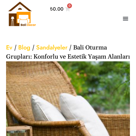
0
₺
0.00
Ev
Blog
Sandalyeler
/
/
/
Bali Oturma
Grupları: Konforlu ve Estetik Yaşam Alanları