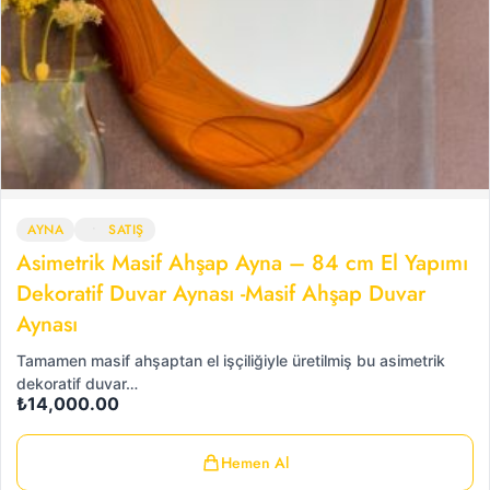
AYNA
SATIŞ
Asimetrik Masif Ahşap Ayna – 84 cm El Yapımı
Dekoratif Duvar Aynası -Masif Ahşap Duvar
Aynası
Tamamen masif ahşaptan el işçiliğiyle üretilmiş bu asimetrik
dekoratif duvar…
₺
14,000.00
Hemen Al