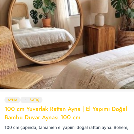
AYNA
SATIŞ
100 cm Yuvarlak Rattan Ayna | El Yapımı Doğal
Bambu Duvar Aynası 100 cm
100 cm çapında, tamamen el yapımı doğal rattan ayna. Bohem,
…