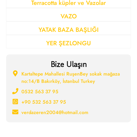
Terracotta küpler ve Vazolar
VAZO
YATAK BAZA BAŞLIĞI
YER ŞEZLONGU
Bize Ulaşın
Kartaltepe Mahallesi RuşenBey sokak mağaza
no:14/B Bakırköy, İstanbul Turkey
0532 563 37 95
+90 532 563 37 95
verdazeren2004@hotmail.com