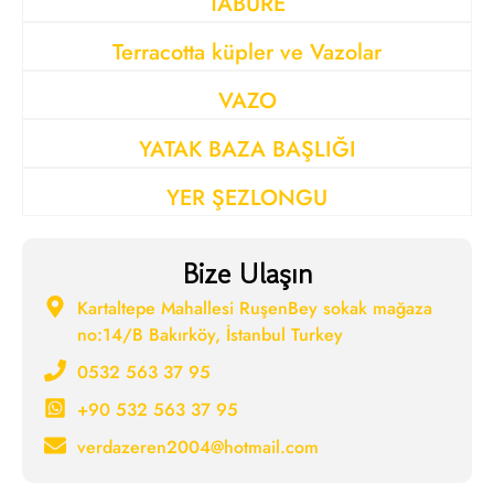
TABURE
Terracotta küpler ve Vazolar
VAZO
YATAK BAZA BAŞLIĞI
YER ŞEZLONGU
Bize Ulaşın
Kartaltepe Mahallesi RuşenBey sokak mağaza
no:14/B Bakırköy, İstanbul Turkey
0532 563 37 95
+90 532 563 37 95
verdazeren2004@hotmail.com