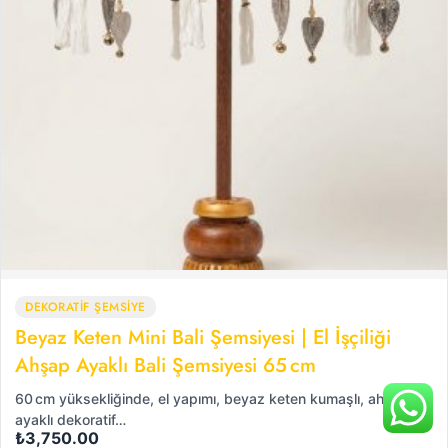
DEKORATİF ŞEMSİYE
Beyaz Keten Mini Bali Şemsiyesi | El İşçiliği
Ahşap Ayaklı Bali Şemsiyesi 65 cm
60 cm yüksekliğinde, el yapımı, beyaz keten kumaşlı, ahşap
ayaklı dekoratif…
₺
3,750.00