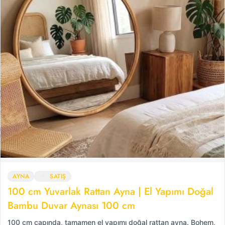
AYNA
SATIŞ
100 cm Yuvarlak Rattan Ayna | El Yapımı Doğal
Bambu Duvar Aynası 100 cm
100 cm çapında, tamamen el yapımı doğal rattan ayna. Bohem,