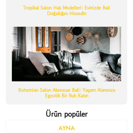
Tropikal Salon Halı Modelleri: Evinizde Bali
Doğallığını Hissedin
Bohemian Salon Aksesuar Bali: Yaşam Alanınıza
Egzotik Bir Ruh Katın
Ürün popüler
AYNA