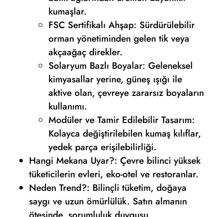
kumaşlar.
FSC Sertifikalı Ahşap: Sürdürülebilir
orman yönetiminden gelen tik veya
akçaağaç direkler.
Solaryum Bazlı Boyalar: Geleneksel
kimyasallar yerine, güneş ışığı ile
aktive olan, çevreye zararsız boyaların
kullanımı.
Modüler ve Tamir Edilebilir Tasarım:
Kolayca değiştirilebilen kumaş kılıflar,
yedek parça erişilebilirliği.
Hangi Mekana Uyar?: Çevre bilinci yüksek
tüketicilerin evleri, eko-otel ve restoranlar.
Neden Trend?: Bilinçli tüketim, doğaya
saygı ve uzun ömürlülük. Satın almanın
ötesinde, sorumluluk duygusu.