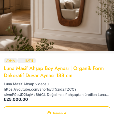
AYNA
SATIŞ
Luna Masif Ahşap Boy Aynası | Organik Form
Dekoratif Duvar Aynası 188 cm
Luna Masif Ahşap videosu
https://youtube.com/shorts/tT5zjdZTZCQ?
si=mP9oUD2kqMz6htCL Doğal masif ahşaptan üretilen Luna…
₺
25,000.00
Hemen Al