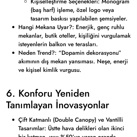
Kişiselleştirme Seçenekleri: Monogram
(baş harf) işleme, özel logo veya
tasarım baskısı yapılabilen şemsiyeler.
Hangi Mekana Uyar?: Enerjik, genç ruhlu
mekanlar, butik oteller, kişiliğini vurgulamak
isteyenlerin balkon ve terasları.
Neden Trend?: “Dopamin dekorasyonu”
akımının dış mekan yansıması. Neşe, enerji
ve kişisel kimlik vurgusu.
6. Konforu Yeniden
Tanımlayan İnovasyonlar
Çift Katmanlı (Double Canopy) ve Vantilli
Tasarımlar: Üstte hava delikleri olan ikinci
bir katman, ısıyı %50’ye varan oranda