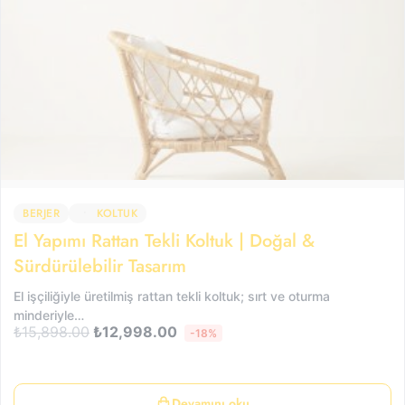
BERJER
KOLTUK
El Yapımı Rattan Tekli Koltuk | Doğal &
Sürdürülebilir Tasarım
El işçiliğiyle üretilmiş rattan tekli koltuk; sırt ve oturma
minderiyle…
₺
15,898.00
₺
12,998.00
-18%
Devamını oku