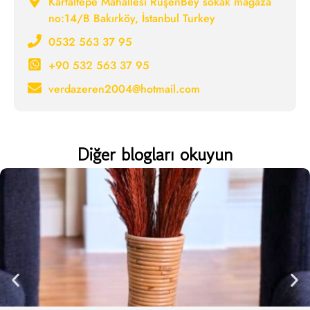
Kartaltepe Mahallesi RuşenBey sokak mağaza
no:14/B Bakırköy, İstanbul Turkey
0532 563 37 95
+90 532 563 37 95
verdazeren2004@hotmail.com
Diğer blogları okuyun