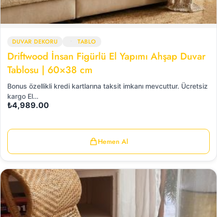
DUVAR DEKORU
TABLO
Driftwood İnsan Figürlü El Yapımı Ahşap Duvar
Tablosu | 60×38 cm
Bonus özellikli kredi kartlarına taksit imkanı mevcuttur. Ücretsiz
kargo El…
₺
4,989.00
Hemen Al