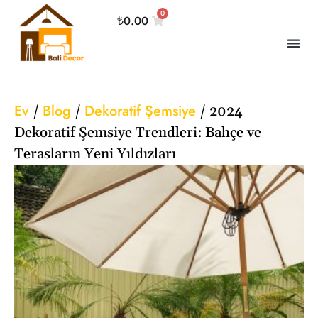
0
₺
0.00
Ev
Blog
Dekoratif Şemsiye
/
/
/
2024
Dekoratif Şemsiye Trendleri: Bahçe ve
Terasların Yeni Yıldızları