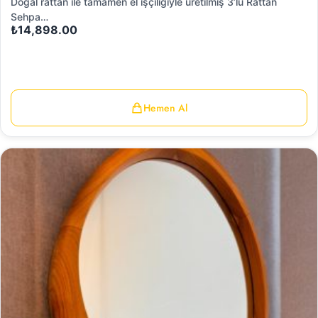
Doğal rattan ile tamamen el işçiliğiyle üretilmiş 3’lü Rattan
Sehpa…
₺
14,898.00
Hemen Al