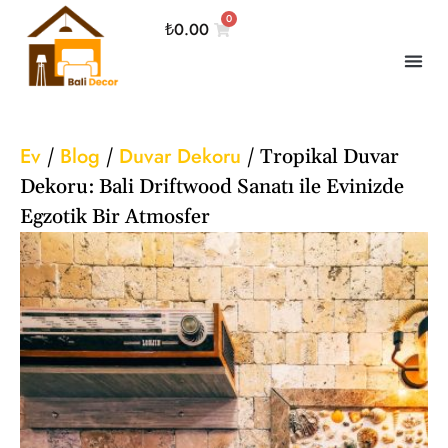
0
₺
0.00
Ev
Blog
Duvar Dekoru
/
/
/
Tropikal Duvar
Dekoru: Bali Driftwood Sanatı ile Evinizde
Egzotik Bir Atmosfer