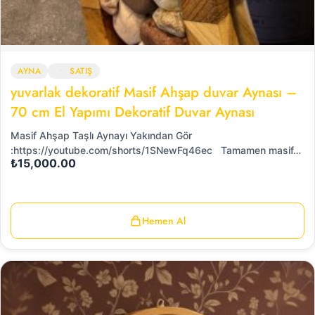
AYNA
SATIŞ
yuvarlak dekoratif Masif Ahşap duvar Aynası –
70 cm El Yapımı Dekoratif Duvar Aynası
Masif Ahşap Taşlı Aynayı Yakından Gör
:https://youtube.com/shorts/1SNewFq46ec Tamamen masif…
₺
15,000.00
Hemen Al