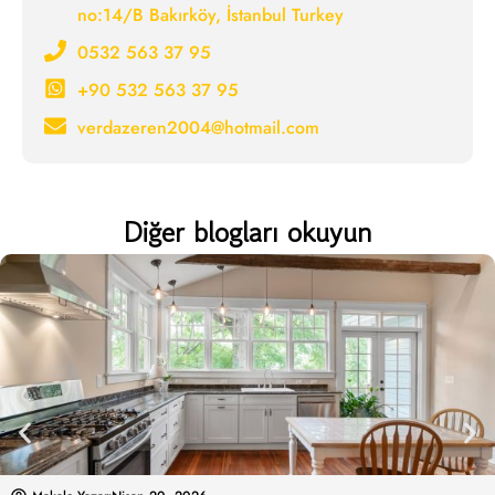
no:14/B Bakırköy, İstanbul Turkey
0532 563 37 95
+90 532 563 37 95
verdazeren2004@hotmail.com
Diğer blogları okuyun