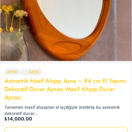
AYNA
SATIŞ
Asimetrik Masif Ahşap Ayna – 84 cm El Yapımı
Dekoratif Duvar Aynası -Masif Ahşap Duvar
Aynası
Tamamen masif ahşaptan el işçiliğiyle üretilmiş bu asimetrik
dekoratif duvar…
₺
14,000.00