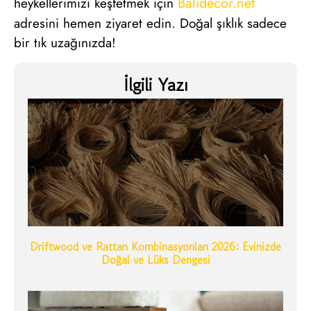
Balidecor.net
heykellerimizi keşfetmek için
adresini hemen ziyaret edin. Doğal şıklık sadece
bir tık uzağınızda!
İlgili Yazı
Driftwood ve Rattan Kombinasyonları 2026: Evinizde
Doğal ve Lüks Dengesi