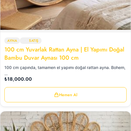
AYNA
SATIŞ
100 cm Yuvarlak Rattan Ayna | El Yapımı Doğal
Bambu Duvar Aynası 100 cm
100 cm çapında, tamamen el yapımı doğal rattan ayna. Bohem,
…
₺
18,000.00
Hemen Al