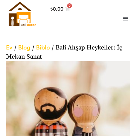
0
₺
0.00
Ev
Blog
Biblo
/
/
/
Bali Ahşap Heykeller: İç
Mekan Sanat