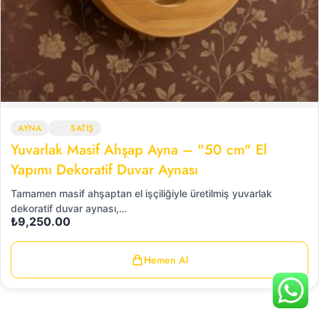
AYNA
SATIŞ
Yuvarlak Masif Ahşap Ayna – "50 cm" El
Yapımı Dekoratif Duvar Aynası
Tamamen masif ahşaptan el işçiliğiyle üretilmiş yuvarlak
dekoratif duvar aynası,…
₺
9,250.00
Hemen Al