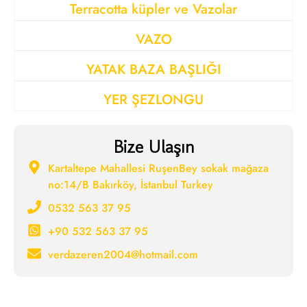
Terracotta küpler ve Vazolar
VAZO
YATAK BAZA BAŞLIĞI
YER ŞEZLONGU
Bize Ulaşın
Kartaltepe Mahallesi RuşenBey sokak mağaza
no:14/B Bakırköy, İstanbul Turkey
0532 563 37 95
+90 532 563 37 95
verdazeren2004@hotmail.com