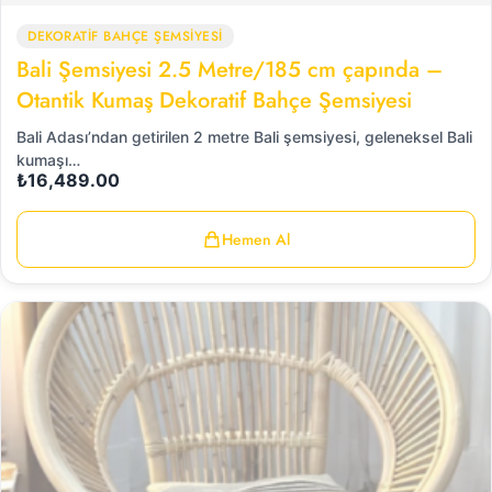
DEKORATİF BAHÇE ŞEMSİYESİ
Bali Şemsiyesi 2.5 Metre/185 cm çapında –
Otantik Kumaş Dekoratif Bahçe Şemsiyesi
Bali Adası’ndan getirilen 2 metre Bali şemsiyesi, geleneksel Bali
kumaşı…
₺
16,489.00
Hemen Al