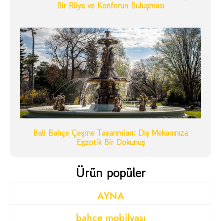
Bir Rüya ve Konforun Buluşması
Bali Bahçe Çeşme Tasarımları: Dış Mekanınıza
Egzotik Bir Dokunuş
Ürün popüler
AYNA
bahçe mobilyası