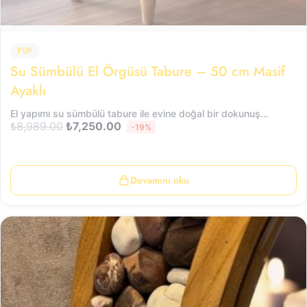
PUF
Su Sümbülü El Örgüsü Tabure – 50 cm Masif
Ayaklı
El yapımı su sümbülü tabure ile evine doğal bir dokunuş…
₺
8,989.00
₺
7,250.00
-19%
Devamını oku