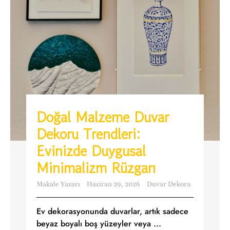
Doğal Malzeme Duvar
Dekoru Trendleri:
Evinizde Duygusal
Minimalizm Rüzgarı
Makale Yazarı
Haziran 29, 2026
Duvar Dekoru
Ev dekorasyonunda duvarlar, artık sadece
beyaz boyalı boş yüzeyler veya ...