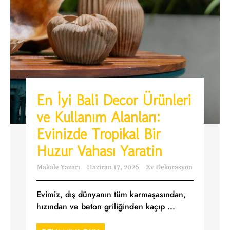
En İyi Bali Decor Ürünleri
ve Kullanım Alanları:
Evinizde Tropikal Bir
Huzur Vahası Yaratin
Makale Yazarı
Haziran 17, 2026
Ev Dekorasyon
Evimiz, dış dünyanın tüm karmaşasından,
hızından ve beton griliğinden kaçıp ...