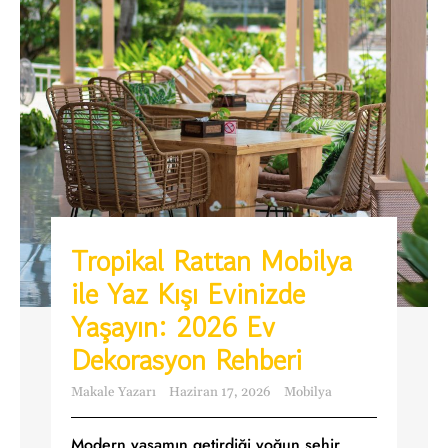
Tropikal Rattan Mobilya
ile Yaz Kışı Evinizde
Yaşayın: 2026 Ev
Dekorasyon Rehberi
Makale Yazarı
Haziran 17, 2026
Mobilya
Modern yaşamın getirdiği yoğun şehir