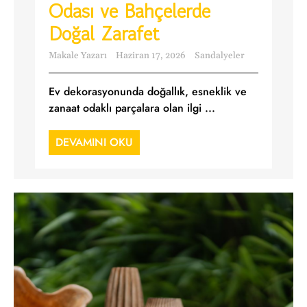
Odası ve Bahçelerde
Doğal Zarafet
Makale Yazarı
Haziran 17, 2026
Sandalyeler
Ev dekorasyonunda doğallık, esneklik ve
zanaat odaklı parçalara olan ilgi ...
DEVAMINI OKU