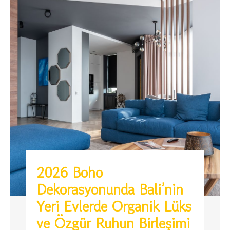
2026 Boho
Dekorasyonunda Bali’nin
Yeri Evlerde Organik Lüks
ve Özgür Ruhun Birleşimi