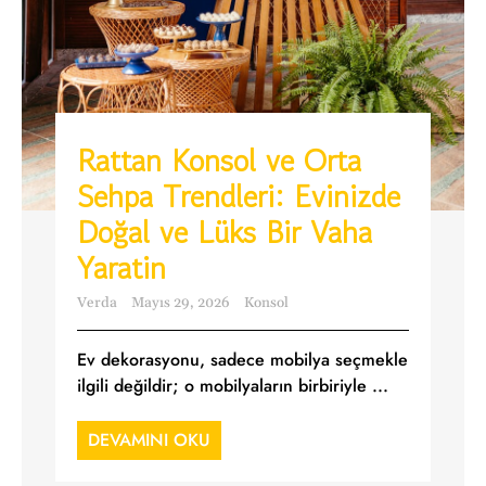
Rattan Konsol ve Orta
Sehpa Trendleri: Evinizde
Doğal ve Lüks Bir Vaha
Yaratin
Verda
Mayıs 29, 2026
Konsol
Ev dekorasyonu, sadece mobilya seçmekle
ilgili değildir; o mobilyaların birbiriyle ...
DEVAMINI OKU