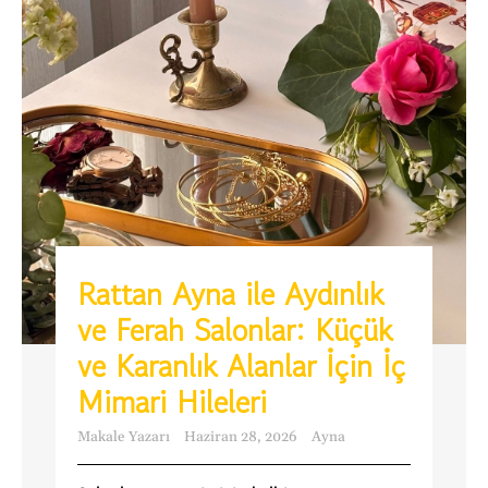
Rattan Ayna ile Aydınlık
ve Ferah Salonlar: Küçük
ve Karanlık Alanlar İçin İç
Mimari Hileleri
Makale Yazarı
Haziran 28, 2026
Ayna