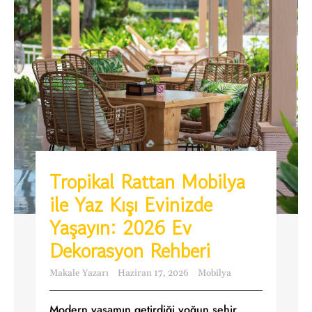
Tropikal Rattan Mobilya
ile Yaz Kışı Evinizde
Yaşayın: 2026 Ev
Dekorasyon Rehberi
Makale Yazarı
Haziran 17, 2026
Mobilya
Modern yaşamın getirdiği yoğun şehir