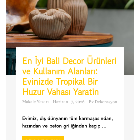
En İyi Bali Decor Ürünleri
ve Kullanım Alanları:
Evinizde Tropikal Bir
Huzur Vahası Yaratin
Makale Yazarı
Haziran 17, 2026
Ev Dekorasyon
Evimiz, dış dünyanın tüm karmaşasından,
hızından ve beton griliğinden kaçıp ...