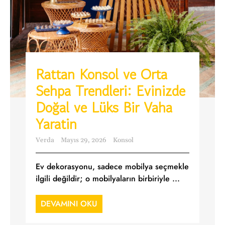
Rattan Konsol ve Orta
Sehpa Trendleri: Evinizde
Doğal ve Lüks Bir Vaha
Yaratin
Verda
Mayıs 29, 2026
Konsol
Ev dekorasyonu, sadece mobilya seçmekle
ilgili değildir; o mobilyaların birbiriyle ...
DEVAMINI OKU