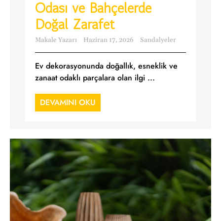
Odası ve Bahçelerde
Doğal Zarafet
Makale Yazarı
Haziran 17, 2026
Sandalyeler
Ev dekorasyonunda doğallık, esneklik ve
zanaat odaklı parçalara olan ilgi ...
DEVAMINI OKU