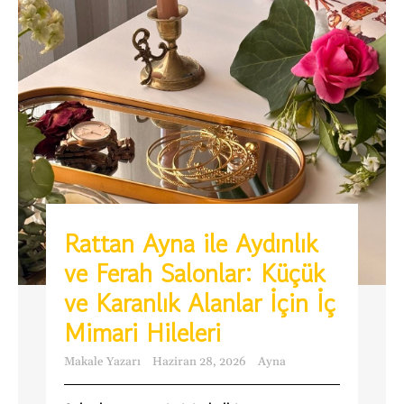
Rattan Ayna ile Aydınlık
ve Ferah Salonlar: Küçük
ve Karanlık Alanlar İçin İç
Mimari Hileleri
Makale Yazarı
Haziran 28, 2026
Ayna