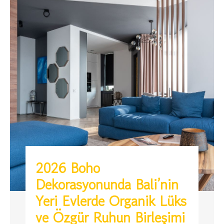
2026 Boho
Dekorasyonunda Bali’nin
Yeri Evlerde Organik Lüks
ve Özgür Ruhun Birleşimi