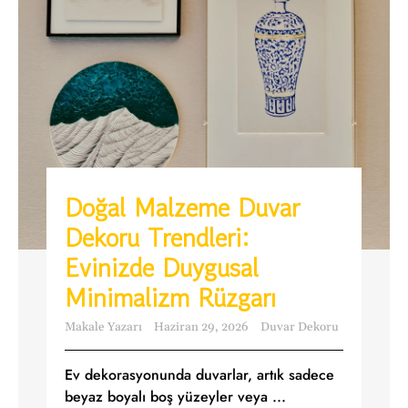
Doğal Malzeme Duvar
Dekoru Trendleri:
Evinizde Duygusal
Minimalizm Rüzgarı
Makale Yazarı
Haziran 29, 2026
Duvar Dekoru
Ev dekorasyonunda duvarlar, artık sadece
beyaz boyalı boş yüzeyler veya ...