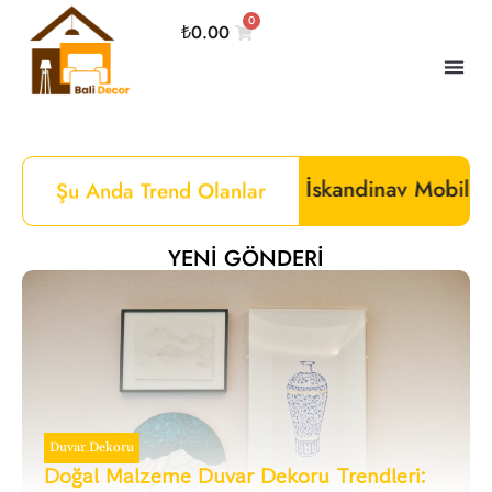
0
₺
0.00
hem ve İskandinav Mobilyalar:Bali Decor
Şu Anda Trend Olanlar
YENI GÖNDERI
Duvar Dekoru
Doğal Malzeme Duvar Dekoru Trendleri: