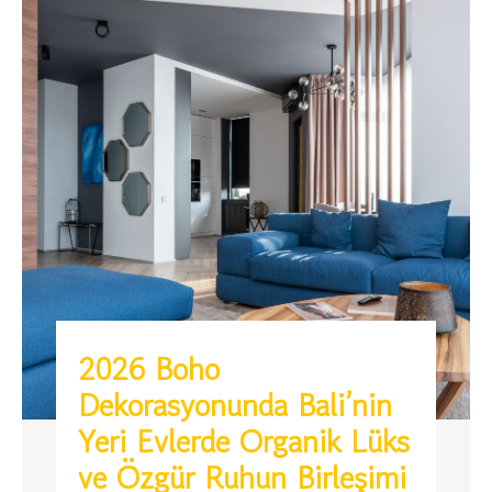
2026 Boho
Dekorasyonunda Bali’nin
Yeri Evlerde Organik Lüks
ve Özgür Ruhun Birleşimi