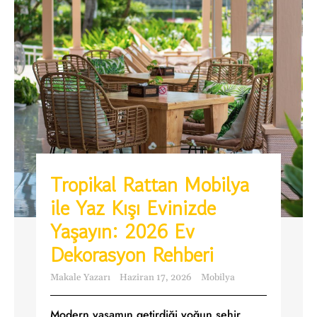
Tropikal Rattan Mobilya
ile Yaz Kışı Evinizde
Yaşayın: 2026 Ev
Dekorasyon Rehberi
Makale Yazarı
Haziran 17, 2026
Mobilya
Modern yaşamın getirdiği yoğun şehir