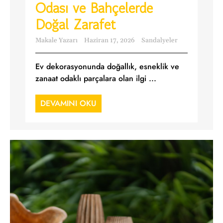
Odası ve Bahçelerde
Doğal Zarafet
Makale Yazarı
Haziran 17, 2026
Sandalyeler
Ev dekorasyonunda doğallık, esneklik ve
zanaat odaklı parçalara olan ilgi ...
DEVAMINI OKU