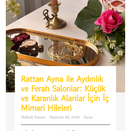
Rattan Ayna ile Aydınlık
ve Ferah Salonlar: Küçük
ve Karanlık Alanlar İçin İç
Mimari Hileleri
Makale Yazarı
Haziran 28, 2026
Ayna