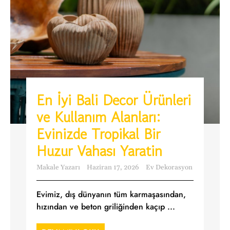
En İyi Bali Decor Ürünleri
ve Kullanım Alanları:
Evinizde Tropikal Bir
Huzur Vahası Yaratin
Makale Yazarı
Haziran 17, 2026
Ev Dekorasyon
Evimiz, dış dünyanın tüm karmaşasından,
hızından ve beton griliğinden kaçıp ...