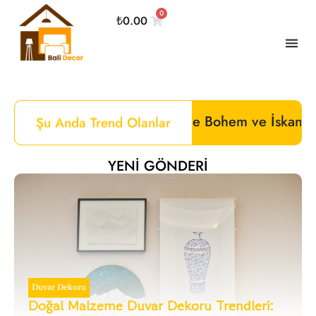
0
₺
0.00
 Kalbinde Bohem ve İskandinav Mobilyalar:Bali Dec
Şu Anda Trend Olanlar
YENI GÖNDERI
Duvar Dekoru
Doğal Malzeme Duvar Dekoru Trendleri: