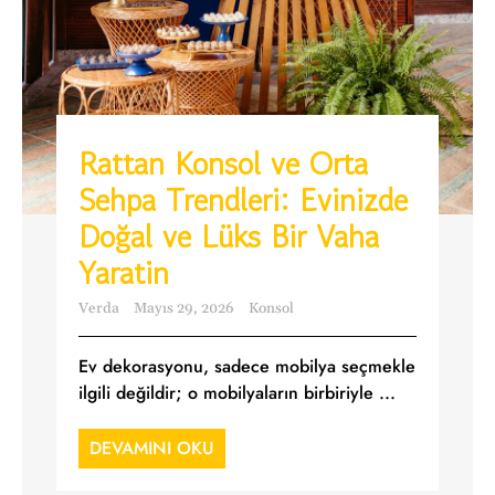
Rattan Konsol ve Orta
Sehpa Trendleri: Evinizde
Doğal ve Lüks Bir Vaha
Yaratin
Verda
Mayıs 29, 2026
Konsol
Ev dekorasyonu, sadece mobilya seçmekle
ilgili değildir; o mobilyaların birbiriyle ...
DEVAMINI OKU