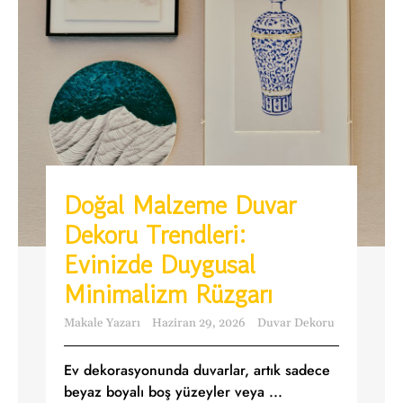
Doğal Malzeme Duvar
Dekoru Trendleri:
Evinizde Duygusal
Minimalizm Rüzgarı
Makale Yazarı
Haziran 29, 2026
Duvar Dekoru
Ev dekorasyonunda duvarlar, artık sadece
beyaz boyalı boş yüzeyler veya ...