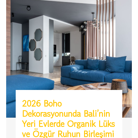
2026 Boho
Dekorasyonunda Bali’nin
Yeri Evlerde Organik Lüks
ve Özgür Ruhun Birleşimi