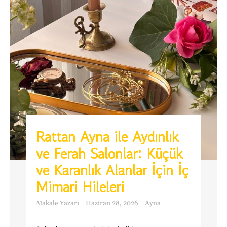
Rattan Ayna ile Aydınlık
ve Ferah Salonlar: Küçük
ve Karanlık Alanlar İçin İç
Mimari Hileleri
Makale Yazarı
Haziran 28, 2026
Ayna