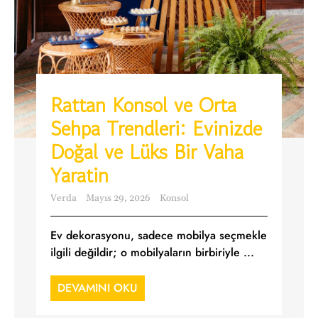
Rattan Konsol ve Orta
Sehpa Trendleri: Evinizde
Doğal ve Lüks Bir Vaha
Yaratin
Verda
Mayıs 29, 2026
Konsol
Ev dekorasyonu, sadece mobilya seçmekle
ilgili değildir; o mobilyaların birbiriyle ...
DEVAMINI OKU