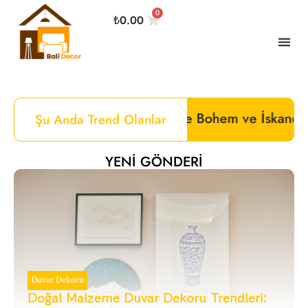
0
₺
0.00
Kalbinde Bohem ve İskandinav Mobilyalar:Bali Dec
Şu Anda Trend Olanlar
YENI GÖNDERI
Duvar Dekoru
Doğal Malzeme Duvar Dekoru Trendleri: