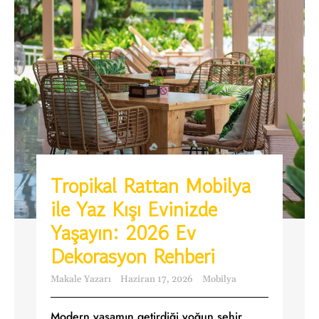
Tropikal Rattan Mobilya
ile Yaz Kışı Evinizde
Yaşayın: 2026 Ev
Dekorasyon Rehberi
Makale Yazarı
Haziran 17, 2026
Mobilya
Modern yaşamın getirdiği yoğun şehir