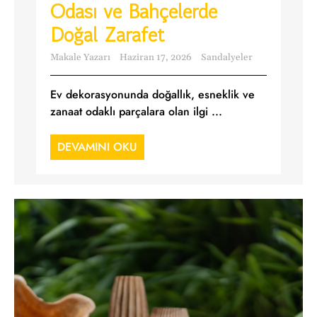
Odası ve Bahçelerde
Doğal Zarafet
Makale Yazarı
Haziran 17, 2026
Sandalyeler
Ev dekorasyonunda doğallık, esneklik ve
zanaat odaklı parçalara olan ilgi ...
DEVAMINI OKU