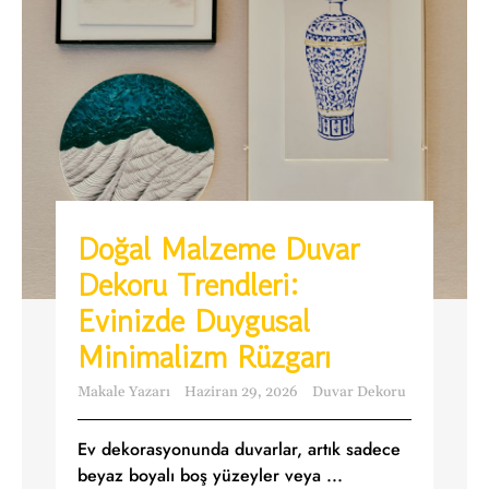
Doğal Malzeme Duvar
Dekoru Trendleri:
Evinizde Duygusal
Minimalizm Rüzgarı
Makale Yazarı
Haziran 29, 2026
Duvar Dekoru
Ev dekorasyonunda duvarlar, artık sadece
beyaz boyalı boş yüzeyler veya ...