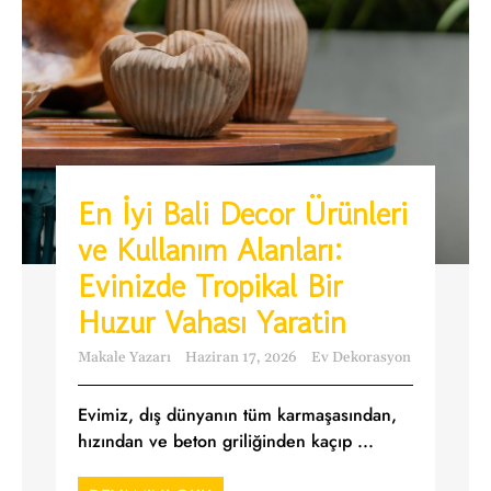
En İyi Bali Decor Ürünleri
ve Kullanım Alanları:
Evinizde Tropikal Bir
Huzur Vahası Yaratin
Makale Yazarı
Haziran 17, 2026
Ev Dekorasyon
Evimiz, dış dünyanın tüm karmaşasından,
hızından ve beton griliğinden kaçıp ...