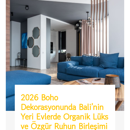
2026 Boho
Dekorasyonunda Bali’nin
Yeri Evlerde Organik Lüks
ve Özgür Ruhun Birleşimi