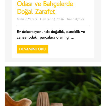
Odası ve Bahçelerde
Doğal Zarafet
Makale Yazarı
Haziran 17, 2026
Sandalyeler
Ev dekorasyonunda doğallık, esneklik ve
zanaat odaklı parçalara olan ilgi ...
DEVAMINI OKU