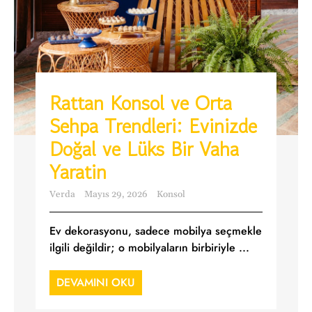
Rattan Konsol ve Orta
Sehpa Trendleri: Evinizde
Doğal ve Lüks Bir Vaha
Yaratin
Verda
Mayıs 29, 2026
Konsol
Ev dekorasyonu, sadece mobilya seçmekle
ilgili değildir; o mobilyaların birbiriyle ...
DEVAMINI OKU