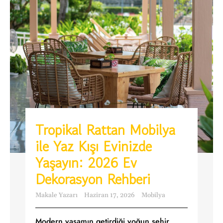
Tropikal Rattan Mobilya
ile Yaz Kışı Evinizde
Yaşayın: 2026 Ev
Dekorasyon Rehberi
Makale Yazarı
Haziran 17, 2026
Mobilya
Modern yaşamın getirdiği yoğun şehir