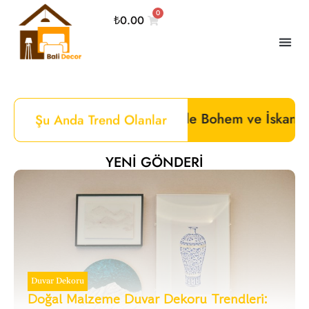
0
₺
0.00
 Kalbinde Bohem ve İskandinav Mobilyalar:Bali Dec
Şu Anda Trend Olanlar
YENI GÖNDERI
Duvar Dekoru
Doğal Malzeme Duvar Dekoru Trendleri: