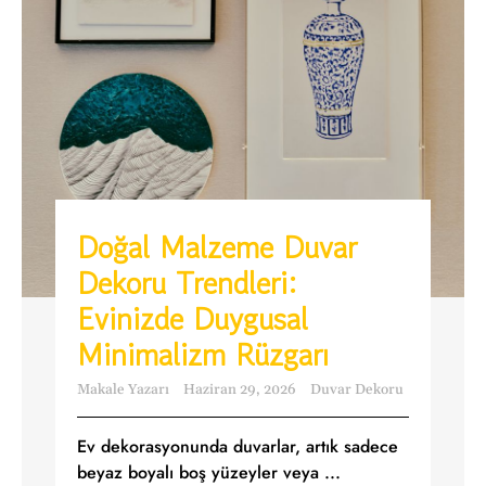
Doğal Malzeme Duvar
Dekoru Trendleri:
Evinizde Duygusal
Minimalizm Rüzgarı
Makale Yazarı
Haziran 29, 2026
Duvar Dekoru
Ev dekorasyonunda duvarlar, artık sadece
beyaz boyalı boş yüzeyler veya ...