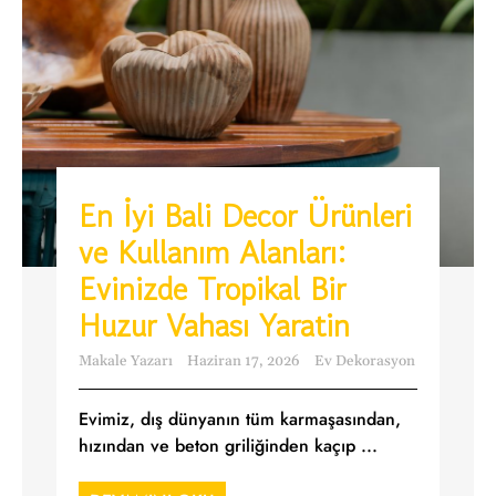
En İyi Bali Decor Ürünleri
ve Kullanım Alanları:
Evinizde Tropikal Bir
Huzur Vahası Yaratin
Makale Yazarı
Haziran 17, 2026
Ev Dekorasyon
Evimiz, dış dünyanın tüm karmaşasından,
hızından ve beton griliğinden kaçıp ...