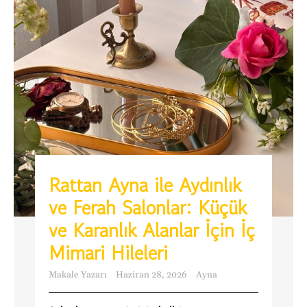
Rattan Ayna ile Aydınlık
ve Ferah Salonlar: Küçük
ve Karanlık Alanlar İçin İç
Mimari Hileleri
Makale Yazarı
Haziran 28, 2026
Ayna